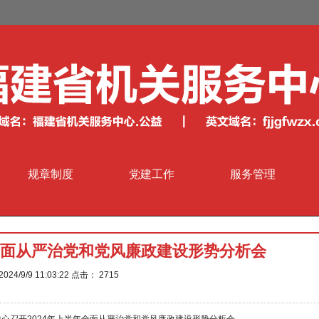
规章制度
党建工作
服务管理
年全面从严治党和党风廉政建设形势分析会
24/9/9 11:03:22 点击：
2715