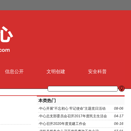
信息公开
文明创建
安全科普
本类热门
·
中心开展“不忘初心 牢记使命”主题党日活动
08-06
·
中心总支部委员会召开2017年度民主生活会
04-17
·
中心召开2020年度党建工作会
06-16