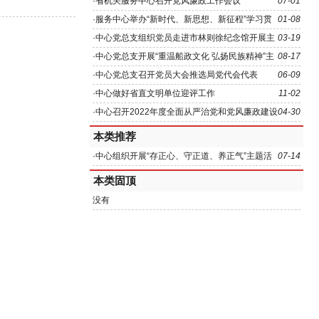
·
省机关服务中心召开党风廉政工作会议
07-01
·
服务中心举办“新时代、新思想、新征程”学习贯
01-08
彻党的十九大精神专题讲座
·
中心党总支组织党员走进市林则徐纪念馆开展主
03-19
题党日活动
·
中心党总支开展“重温船政文化 弘扬民族精神”主
08-17
题党日活动
·
中心党总支召开党员大会推选局党代会代表
06-09
·
中心做好省直文明单位迎评工作
11-02
·
中心召开2022年度全面从严治党和党风廉政建设
04-30
工作会议
本类推荐
·
中心组织开展“存正心、守正道、养正气”主题活
07-14
动
本类固顶
没有