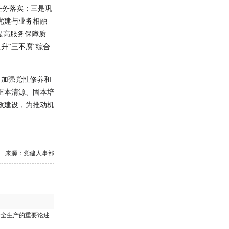
任务落实；三是巩
党建与业务相融
提高服务保障质
升“三不腐”综合
，加强党性修养和
正本清源、固本培
政建设，为推动机
 来源：党建人事部
安全生产的重要论述