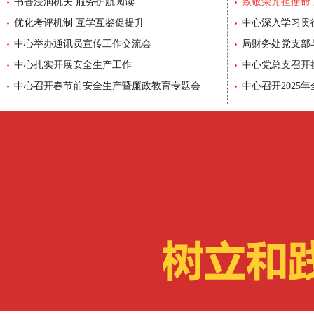
书香浸润机关 服务护航阅读
04-28
致敬荣光担使命
优化考评机制 互学互鉴促提升
04-13
中心深入学习贯
中心举办通讯员宣传工作交流会
03-16
实绩服务“十五五
局财务处党支部
优化考评机制 互学互鉴促提升
中心深入学习贯彻党
中心扎实开展安全生产工作
03-02
主题党日活动
中心党总支召开
中心召开春节前安全生产暨廉政教育专题会
02-13
中心召开2025
务