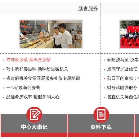
膳食服务
寻味家乡菜 烟火寄乡情
07-07
春随骏马至 悦
巧手调和春滋味 新味纷呈暖机关
04-30
点滴守护凝信任
省政府机关食堂开展服务礼仪专题培训
03-16
烈日下的奉献：
寻味家乡菜 烟火寄乡情
春
一“码”焕新公务餐
02-13
行修复小区破损
财务赋能强服务
品佳肴庆双节 暖服务润人心
10-28
省直机关屏西住