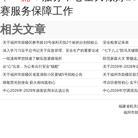
赛服务保障工作
相关文章
·
关于福州市鼓楼区桥亭路10号保利天悦2个标的分别招租公
·
安全检查记录表
告
·
深入学习习近平总书记关于应急管理、安全生产的重要论述
·
“七下八上”防汛关键
和重要指示批示精神
·
一组漫画带您快速了解应急避难场所
·
防范家庭火灾 警惕
·
从“心”出发，为公务出行安全“稳舵”
·
关于2026年-202
·
关于福州市鼓楼区省直湖前小区黄铺5号招租公告
·
关于福州市鼓楼区鼓
·
致敬荣光担使命 薪火相传践初心
·
寻访坊巷悟初心 实干
·
中心2026年-2028年袋装饮用水比选公告
·
中心2026年空调清
福建省机关
福州市鼓