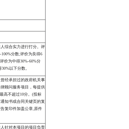
标人综合实力进行
打分。
评
-100%
分数
;
评价为良得
6
评价
为中得
30%-60%
分
得
30%
以下分数。
人曾经承担过的政府机关事
法律顾问服务
项目，
每提供
最
高
不超过
10
分。
(
投标
标通知书或合同关键页的复
报告复印件加盖公章
,
原件
标人针对本项目的项目负责