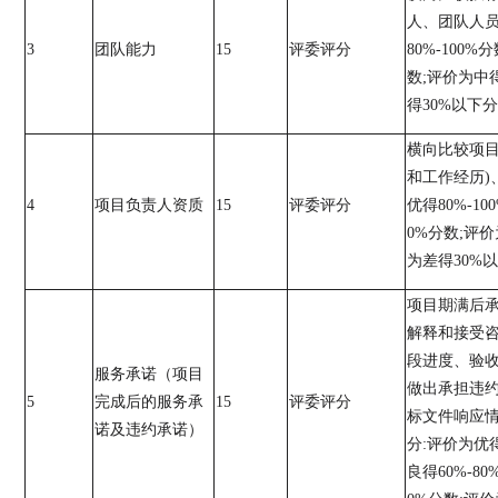
人、团队人
3
团队能力
15
评委评分
80%-100%
分
数
;
评价
为中
得
30%
以下分
横向比较项
和工作经历
)
4
项目负责人资质
15
评委评分
优得
80%-10
0%
分数
;
评价
为差得
30%
以
项目期满后
解释和接受
段进度、验
服务承诺（项目
做出承担违
5
完成后的服务承
15
评委评分
标文件响应
诺及违约承诺）
分
:
评价为优
良得
60%-80