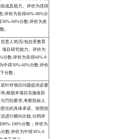
员组成及能力
。
评价
为优得
数
;
评价为良得
60%
-
80%
分
得
30%-60%
分数
;
评价为差
数。
目负责人简历
(
包括受教育
、项目研究能力。评价
为
0%
分数
;
评价为良得
60%
-
8
为中得
30%-60%
分数
;
评价
下分数。
承诺针对项目问题提供必要
咨询
;
根据本项目实施各阶
收与罚扣要求
,
考察投标人
约责任的具体承诺。按照投
情况进行横向比较
,
分档评
得
80%-100%
分数
；
评价为
%
分数
;
评价为中得
30%-6