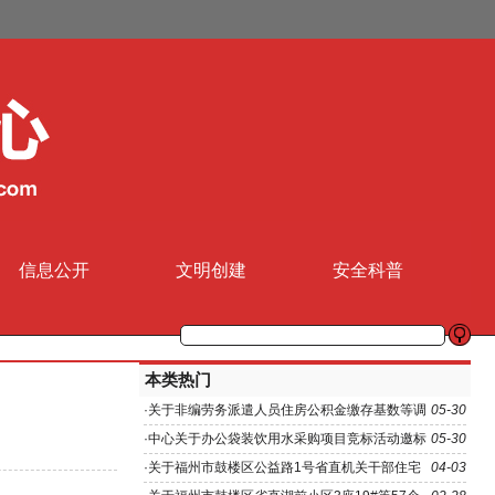
信息公开
文明创建
安全科普
本类热门
·
关于非编劳务派遣人员住房公积金缴存基数等调
05-30
整的方案
·
中心关于办公袋装饮用水采购项目竞标活动邀标
05-30
函
·
关于福州市鼓楼区公益路1号省直机关干部住宅
04-03