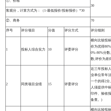
①、价格
30
客观分，计算方式为：（
1-
最低报价
/
投标报价
）
*30
②、
商务
70
序号
评分项目
分值
评分方式
评分细则
横向比较投
价
为优得
80%
1
投标人综合实力
10
评委评分
0%
-
80%
分数
;
数
;
评价为差
近三年投标
业单位常年
一个的得
2
分
,
2
同类项目业绩
15
评委评分
人须提供中
印件、验收
备查。
)
横向比较投