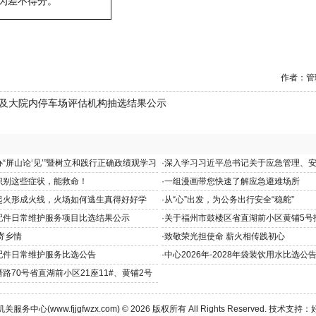
为差不得分。
作者：管
楼及大院内停车场评估机构抽选结果公示
“屏山论‘见’”暨树立和践行正确政绩观学习
·
深入学习习近平总书记关于应急管理、
和重要指示批示精神
识别这些症状，能救命！
·
一组漫画带您快速了解应急避难场所
起火形成火线，火场如何逃生真得好好学
·
从“心”出发，为公务出行安全“稳舵”
配件日常维护服务项目比选结果公示
·
关于福州市鼓楼区省直湖前小区黄铺5号
寄乡情
·
致敬荣光担使命 薪火相传践初心
配件日常维护服务比选公告
·
中心2026年-2028年袋装饮用水比选公
路70号省直湖前小区21座11#、黄铺2号
告
机关服务中心(
www.fjjgfwzx.com
) © 2026 版权所有 All Rights Reserved. 技术支