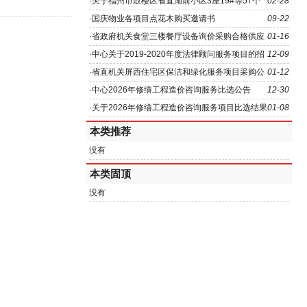
楼大门左边1-2号店面等八个标的房地产租赁权拍卖公
·
关于福州市鼓楼区省直湖前小区3座19#等57个
02-28
告
标的房地产租赁权拍卖公告
·
国庆物业各项目点花木购买邀请书
09-22
·
省政府机关食堂三楼餐厅设备询价采购合格供应
01-16
商公示
·
中心关于2019-2020年度法律顾问服务项目的招
12-09
标公告
·
省直机关屏西住宅区保洁和绿化服务项目采购公
01-12
开招标公告
·
中心2026年修缮工程造价咨询服务比选公告
12-30
·
关于2026年修缮工程造价咨询服务项目比选结果
01-08
公示
本类推荐
没有
本类固顶
没有