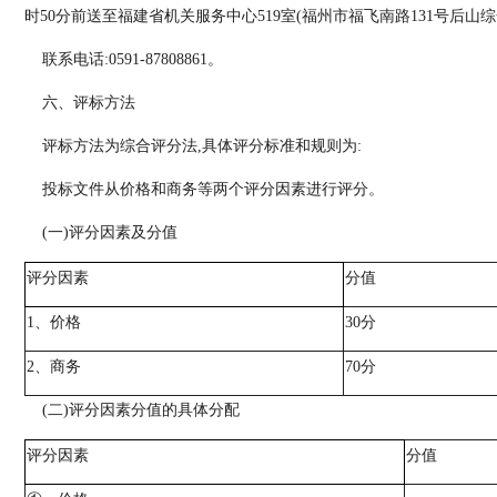
时50分前送至福建省机关服务中心519室(福州市福飞南路131号后山综
联系电话:0591-87808861。
六、评标方法
评标方法为综合评分法,具体评分标准和规则为:
投标文件从价格和商务等两个评分因素进行评分。
(一)评分因素及分值
评分因素
分值
1
、价格
30
分
2
、商务
70
分
(
二
)评分因素分值的具体分配
评分因素
分值