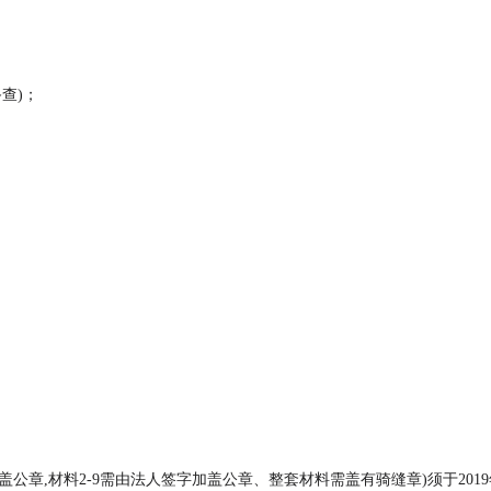
查)；
,材料2-9需由法人签字加盖公章、整套材料需盖有骑缝章)须于2019年