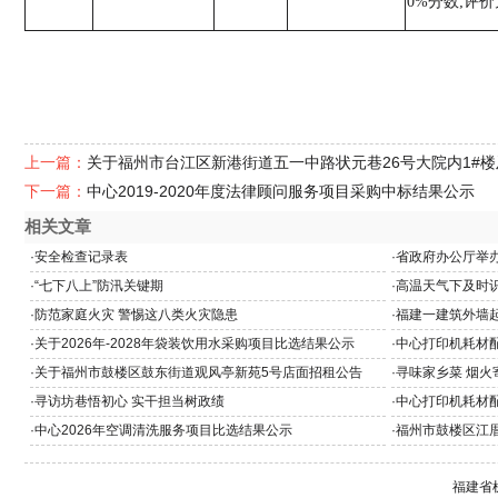
0%
分数
;
评价
上一篇：
关于福州市台江区新港街道五一中路状元巷26号大院内1#
下一篇：
中心2019-2020年度法律顾问服务项目采购中标结果公示
相关文章
·
安全检查记录表
·
省政府办公厅举办
教育专题党课
·
“七下八上”防汛关键期
·
高温天气下及时
·
防范家庭火灾 警惕这八类火灾隐患
·
福建一建筑外墙
·
关于2026年-2028年袋装饮用水采购项目比选结果公示
·
中心打印机耗材
·
关于福州市鼓楼区鼓东街道观风亭新苑5号店面招租公告
·
寻味家乡菜 烟火
·
寻访坊巷悟初心 实干担当树政绩
·
中心打印机耗材
·
中心2026年空调清洗服务项目比选结果公示
·
福州市鼓楼区江厝
及黄铺3号招租公
福建省