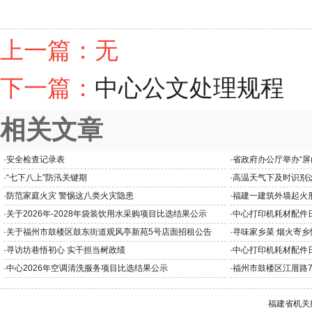
上一篇：无
下一篇：
中心公文处理规程
相关文章
·
安全检查记录表
·
省政府办公厅举办“屏
教育专题党课
·
“七下八上”防汛关键期
·
高温天气下及时识别
·
防范家庭火灾 警惕这八类火灾隐患
·
福建一建筑外墙起火
·
关于2026年-2028年袋装饮用水采购项目比选结果公示
·
中心打印机耗材配件
·
关于福州市鼓楼区鼓东街道观风亭新苑5号店面招租公告
·
寻味家乡菜 烟火寄乡
·
寻访坊巷悟初心 实干担当树政绩
·
中心打印机耗材配件
·
中心2026年空调清洗服务项目比选结果公示
·
福州市鼓楼区江厝路7
及黄铺3号招租公告
福建省机关